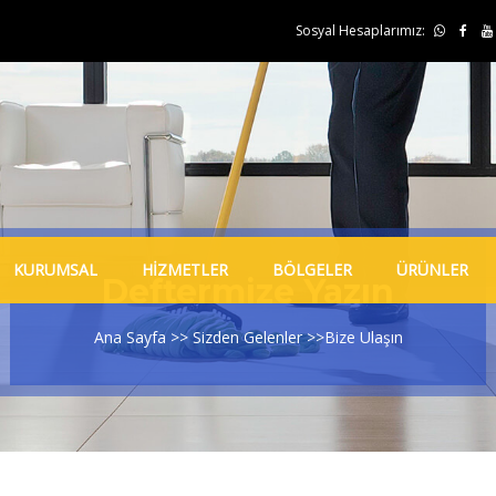
Sosyal Hesaplarımız:
KURUMSAL
HİZMETLER
BÖLGELER
ÜRÜNLER
Deftermize Yazın
Ana Sayfa
>>
Sizden Gelenler
>>Bize Ulaşın