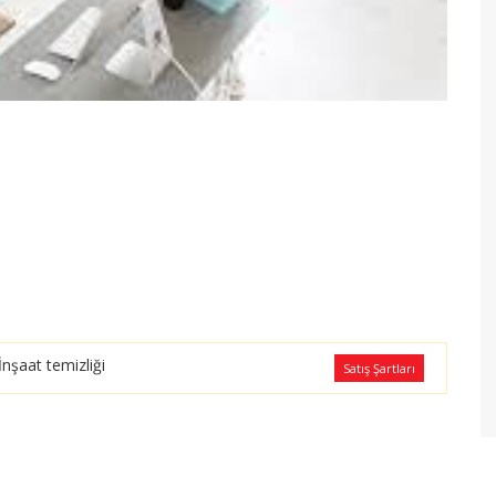
İnşaat temizliği
Satış Şartları