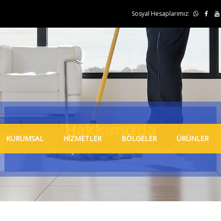
Sosyal Hesaplarımız:
Hakkımızda
KURUMSAL
HİZMETLER
BÖLGELER
ÜRÜNLER
Ana Sayfa
>>
Kurumsal
>> Hakkımızda