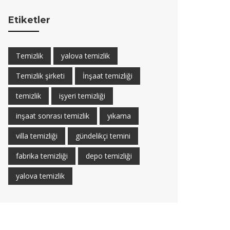
Etiketler
Temizlik
yalova temizlik
Temizlik şirketi
İnşaat temizliği
temizlik
işyeri temizliği
inşaat sonrası temizlik
yıkama
villa temizliği
gündelikçi temini
fabrika temizliği
depo temizliği
yalova temizlik